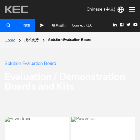
Chinese (中文)
搜索
联系我们
Connect KEC
Solution Evaluation Board
Home
技术支持
Solution Evaluation Board
Evaluation / Demonstration
Boards and Kits