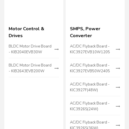
Motor Control &
SMPS, Power
Drives
Converter
BLDC Motor Drive Board
AC/DC Flyback Board -
- KIB2040EVB30W
KIC3927EVB10W1205
BLDC Motor Drive Board
AC/DC Flyback Board -
- KIB2643EVB200W
KIC3927EVB50W2405
AC/DC Flyback Board -
KIC3927F(48W)
AC/DC Flyback Board -
KIC3926S(24W)
AC/DC Flyback Board -
KIC3926S(36W)