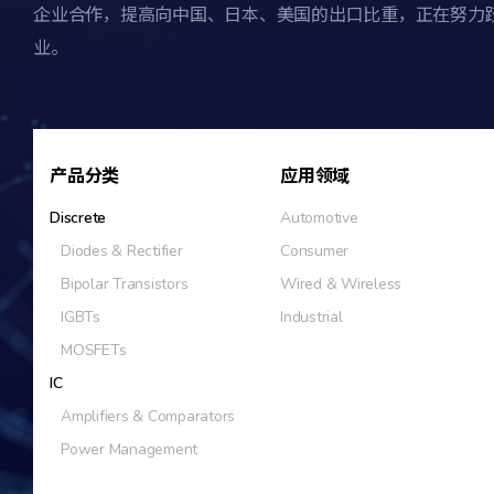
企业合作，提高向中国、日本、美国的出口比重，正在努力
业。
产品分类
应用领域
Discrete
Automotive
Diodes & Rectifier
Consumer
Bipolar Transistors
Wired & Wireless
IGBTs
Industrial
MOSFETs
IC
Amplifiers & Comparators
Power Management