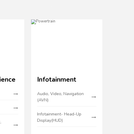
em design and vehicle design for enhanced driving experience.
ience
Infotainment
Audio, Video, Navigation
(AVN)
Infotainment- Head-Up
Display(HUD)
,