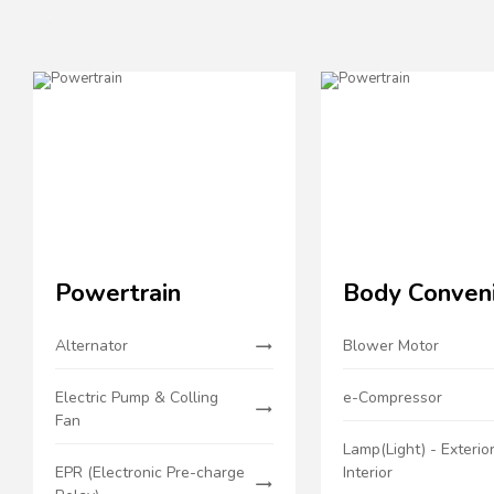
KEC's automotive semiconductor solutions enable infotainment syst
Powertrain
Body Conven
Alternator
Blower Motor
Electric Pump & Colling
e-Compressor
Fan
Lamp(Light) - Exterior
EPR (Electronic Pre-charge
Interior