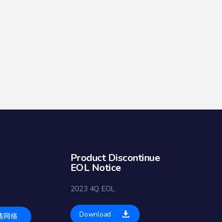
Product Discontinue
EOL Notice
2023 4Q EOL
Download
售网络