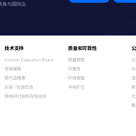
跃身为国际企
技术支持
质量和可靠性
Solution Evaluation Board
质量管理
公
参数搜索
可靠性
分
替代品搜索
环境管理
道
封装 / 包装信息
冲突矿石
新
网络研讨会和在线培训
社
联