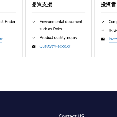
品質支援
投资者
ct Finder
Environmental document
Comp
such as Rohs
IR B
Product quality inquiry
kr
Inve
Quality@kec.co.kr
Contact US