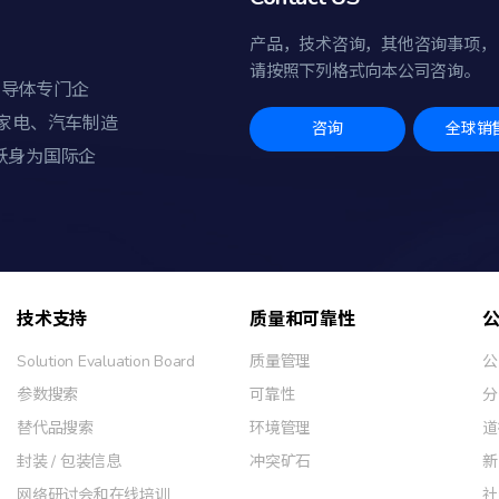
产品，技术咨询，其他咨询事项，
请按照下列格式向本公司咨询。
半导体专门企
家电、汽车制造
咨询
全球销
跃身为国际企
技术支持
质量和可靠性
Solution Evaluation Board
质量管理
公
参数搜索
可靠性
分
替代品搜索
环境管理
道
封装 / 包装信息
冲突矿石
新
网络研讨会和在线培训
社