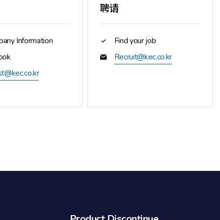
聘请
any Information
Find your job
ook
Recruit@kec.co.kr
st@kec.co.kr
Product Discontinue