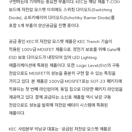
구현하는데 기여하는 중요한 부품이다
. KEC
는 해당 제품
T-CON
보드에 저전압 모스펫 이외에도 스위칭 다이오드
(Switching
Diode),
쇼트키배리어 다이오드
(Schottky Barrier Diode)
를
포함
5
개 부품의 양산공급을 진행 중이다
.
공급 중인
KEC
의 저전압 모스펫 제품은
KEC Trench
기술이
적용된
100V
급
MOSFET
제품으로
,
정전기 보호를 위해
Gate
에
ESD
보호 다이오드가 내장되어 있어
LED Lighting
애플리케이션에 특화된 제품이다
.
또한
, Logic Level(5V)
의 구동
전압으로도
MOSFET
의 성능을 충분히 구현 할 수 있는 특징을
가지고 있다
.
본 제품은
100V
급
MOSFET
로는
SOT-23
패키지에
적용되는 첫 번째 라인업이며
,
동일 칩으로 다양한 패키지 라인업을
제공하고 있다
.
함께 공급되는 소신호 제품들 역시 낮은 구동
전압으로도 성능을 발휘해 저전압 배터리 시스템에 특화된
제품이다
.
KEC
사업본부 박남규 대표는
“
공급된 저전압 모스펫 제품은