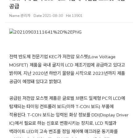
공급
Name
관리자
Date
2021-08-30
Hit
13901
전력 반도체 전문기업
KEC
가 저전압 모스펫
(Low Voltage
MOSFET)
제품을 국내 굴지의
LCD
제조기업에 공급하고 있다고
밝히며
,
지난
2020
년 하반기 물량을 시작으로
2023
년까지 제품
공급이 예정돼 있다고 밝혔다
.
공급된 저전압 모스펫 제품은
글로벌 브랜드 일체형
PC
의
LCD
에
탑재되는 타이밍 컨트롤러 보드
(
이하
T-CON
보드
)
부품에
적용된다
.
T-CON
보드는 입력된 화상 정보를
DDI(Display Driver
IC)
에서 필요로 하는 신호로 변환시키는 장치로
, LCD
픽셀과
백라이트
LED
의 고속 변조를 정밀 제어해 매끄러운 동기화를